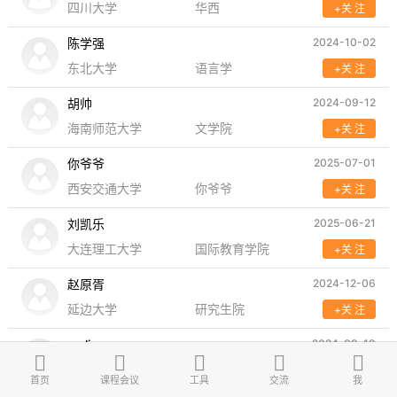
四川大学
华西
+关 注
陈学强
2024-10-02
东北大学
语言学
+关 注
胡帅
2024-09-12
海南师范大学
文学院
+关 注
你爷爷
2025-07-01
西安交通大学
你爷爷
+关 注
刘凯乐
2025-06-21
大连理工大学
国际教育学院
+关 注
赵原胥
2024-12-06
延边大学
研究生院
+关 注
meli
2024-09-19
四川外国语大学
英语学院
+关 注
首页
课程会议
工具
交流
我