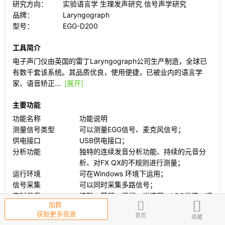
研究方向：
实验语言学
生理发声研究
信号声学研究
品牌：
Laryngograph
型号：
EGG-D200
工具简介
电子声门仪由英国的雷丁Laryngograph公司生产制造，全球已
有数千套该系统。其品质优良，使用便捷，已被业内的语言学
家、语音矫正...
[展开]
主要功能
功能名称
功能说明
测量信号类型
可以测量EGG信号、麦克风信号；
供电接口
USB供电接口；
分析功能
独特的连续发音分析功能、持续的元音分
析、对FX QX的不规则进行测量；
运行环境
可在Windows 环境下运用；
信号采集
可以同时采集多路信号；
实时显示
波形、基频、振幅、光谱图、LPC光谱、通
加群
过LPC光谱实时显示共振峰；
获取更多资源
首页
分析处理
可以对来自不同传感器模块的信号进行分
收藏