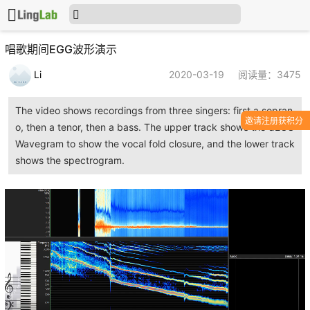
唱歌期间EGG波形演示
Li
2020-03-19
阅读量：3475
The video shows recordings from three singers: first a sopran
邀请注册获积分
o, then a tenor, then a bass. The upper track shows the dEGG
Wavegram to show the vocal fold closure, and the lower track
shows the spectrogram.