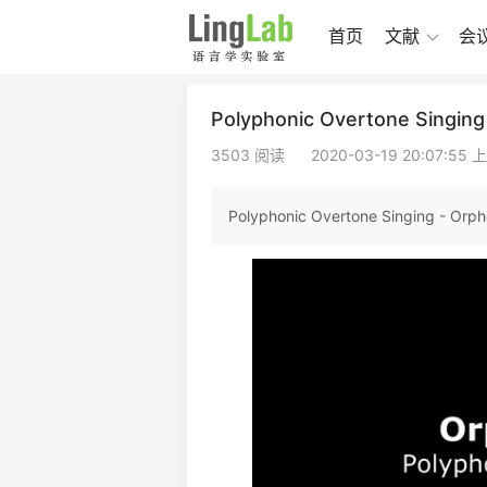
首页
文献
会
Polyphonic Overtone Singing
3503 阅读
2020-03-19 20:07:55 
Polyphonic Overtone Singing - Orph