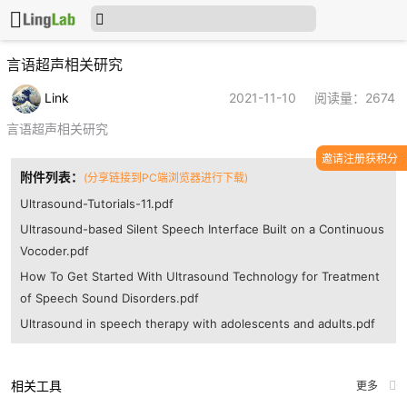
言语超声相关研究
Link
2021-11-10
阅读量：2674
言语超声相关研究
邀请注册获积分
附件列表：
(分享链接到PC端浏览器进行下载)
Ultrasound-Tutorials-11.pdf
Ultrasound-based Silent Speech Interface Built on a Continuous
Vocoder.pdf
How To Get Started With Ultrasound Technology for Treatment
of Speech Sound Disorders.pdf
Ultrasound in speech therapy with adolescents and adults.pdf
相关工具
更多