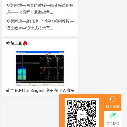
视频回放—白春晓教授—修昔底德的焦
虑——《伯罗奔尼撒战争...
视频回放—厦门理工学院张鸰副教授—
语言教育中设计式技术写...
推荐工具
成像
荷兰 EGG for Singers 电子声门仪/喉头
瑞典 Tobii 眼动仪 眼动仪 Gl
仪/喉头仪 7050A
联系客服
意见反馈