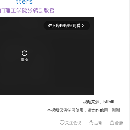
tters
门理工学院张鸰副教授
美国 ABM 脑电仪 B-Alert
英国 Laryngograph 彩色高速声门
系统 HSV
视频来源：bilibili
习使用，请勿作他用，谢谢
关注会议
点赞
收藏