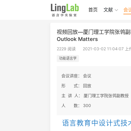
首页
文献
会
视频回放—厦门理工学院张鸰副
Outlook Matters
2229 阅读
2021-03-02 11:04:07 上
功能语言学
会议讲座：
会议
形 式：
回放
主 讲 人：
厦门理工学院张鸰副教授
人 数：
300
语言教育中设计式技术写