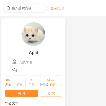
登录/注册
April
合肥学院
-----
187
0
3
14.4万
发布
订阅
工具
被阅读
( 昨日+39)
关 注
私 信
学者文章