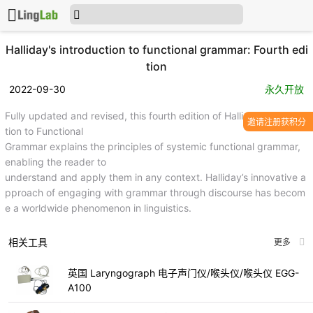
Halliday's introduction to functional grammar: Fourth edi
tion
2022-09-30
永久开放
Fully updated and revised, this fourth edition of Halliday’s Introduc
邀请注册获积分
tion to Functional
Grammar explains the principles of systemic functional grammar,
enabling the reader to
understand and apply them in any context. Halliday’s innovative a
pproach of engaging with grammar through discourse has becom
e a worldwide phenomenon in linguistics.
相关工具
更多
英国 Laryngograph 电子声门仪/喉头仪/喉头仪 EGG-
A100