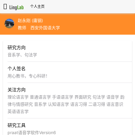
个人主页
赵永刚 (庸钢)
教师
西安外国语大学
研究方向
音系学、句法学
个人签名
用心教书，专心科研！
关注方向
理论语言学
普通语言学
手语语言学
界面研究
句法学
语音学
韵
律与情感研究
音系学
认知语言学
语言习得
二语习得
语言意识
英语语言学
研究工具
praat语音学软件Version6